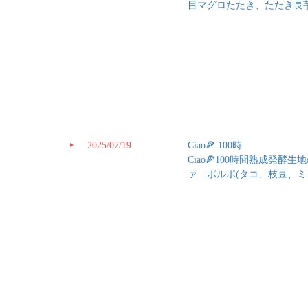
目マグロたたき、たたき長
2025/07/19
Ciao🍕 100時
Ciao🍕100時間熟成
ァ ポルポ(タコ、枝豆、