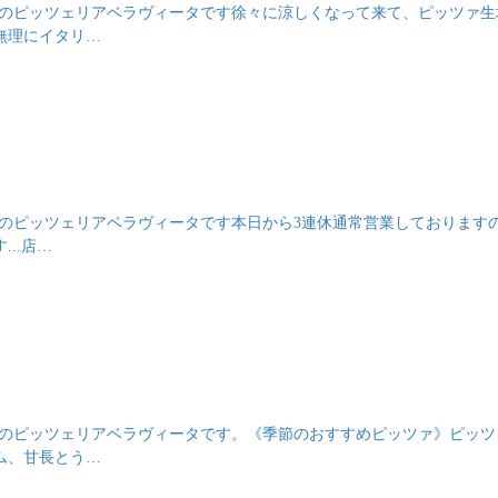
発酵生地のピッツェリアベラヴィータです徐々に涼しくなって来て、ピッツァ
無理にイタリ…
発酵生地のピッツェリアベラヴィータです本日から3連休通常営業しております
..店…
発酵生地のピッツェリアベラヴィータです。《季節のおすすめピッツァ》ピッ
ム、甘長とう…