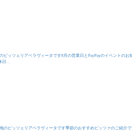
酵生地のピッツェリアベラヴィータです8月の営業日とPayPayのイベントの
休日…
成発酵生地のピッツェリアベラヴィータです季節のおすすめピッツァのご紹介で