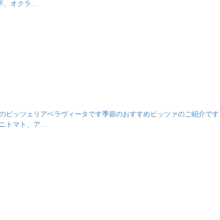
芋、オクラ…
発酵生地のピッツェリアベラヴィータです季節のおすすめピッツァのご紹介で
ミニトマト、ア…