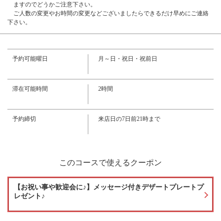
ますのでどうかご注意下さい。
ご人数の変更やお時間の変更などございましたらできるだけ早めにご連絡
お店情報をコピー
下さい。
予約可能曜日
月～日・祝日・祝前日
滞在可能時間
2時間
閉じる
予約締切
来店日の7日前21時まで
このコースで使えるクーポン
【お祝い事や歓迎会に♪】メッセージ付きデザートプレートプ
レゼント♪