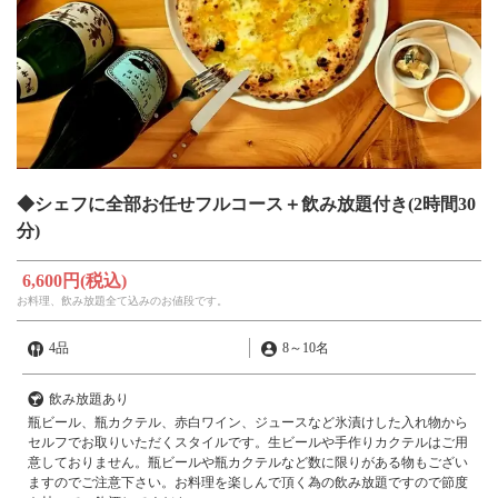
◆シェフに全部お任せフルコース＋飲み放題付き(2時間30
分)
6,600円
(税込)
お料理、飲み放題全て込みのお値段です。
4品
8
～
10名
飲み放題あり
瓶ビール、瓶カクテル、赤白ワイン、ジュースなど氷漬けした入れ物から
セルフでお取りいただくスタイルです。生ビールや手作りカクテルはご用
意しておりません。瓶ビールや瓶カクテルなど数に限りがある物もござい
ますのでご注意下さい。お料理を楽しんで頂く為の飲み放題ですので節度