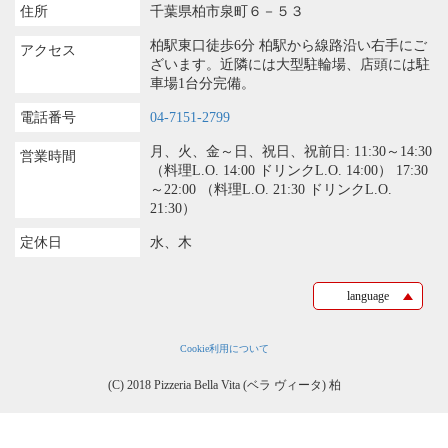
住所
千葉県柏市泉町６－５３
柏駅東口徒歩6分 柏駅から線路沿い右手にご
アクセス
ざいます。近隣には大型駐輪場、店頭には駐
車場1台分完備。
電話番号
04-7151-2799
月、火、金～日、祝日、祝前日: 11:30～14:30
営業時間
（料理L.O. 14:00 ドリンクL.O. 14:00） 17:30
～22:00 （料理L.O. 21:30 ドリンクL.O.
21:30）
定休日
水、木
language
Cookie利用について
(C) 2018 Pizzeria Bella Vita (ベラ ヴィータ) 柏