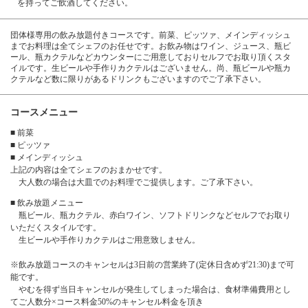
を持ってご飲酒してください。
団体様専用の飲み放題付きコースです。前菜、ピッツァ、メインディッシュ
までお料理は全てシェフのお任せです。お飲み物はワイン、ジュース、瓶ビ
ール、瓶カクテルなどカウンターにご用意しておりセルフでお取り頂くスタ
イルです。生ビールや手作りカクテルはございません。尚、瓶ビールや瓶カ
クテルなど数に限りがあるドリンクもございますのでご了承下さい。
コースメニュー
■ 前菜
■ ピッツァ
■ メインディッシュ
上記の内容は全てシェフのおまかせです。
大人数の場合は大皿でのお料理でご提供します。ご了承下さい。
■ 飲み放題メニュー
瓶ビール、瓶カクテル、赤白ワイン、ソフトドリンクなどセルフでお取り
この店舗情報をシェアする
いただくスタイルです。
生ビールや手作りカクテルはご用意致しません。
◆シェフに全部お任せフルコース＋飲み放題付き(2時間30
※飲み放題コースのキャンセルは3日前の営業終了(定休日含めず21:30)まで可
分) | Pizzeria Bella Vita (ベラ ヴィータ) 柏
能です。
千葉県柏市泉町６－５３
やむを得ず当日キャンセルが発生してしまった場合は、食材準備費用とし
てご人数分×コース料金50%のキャンセル料金を頂き
https://bellavita-kashiwa.owst.jp/courses/164213540